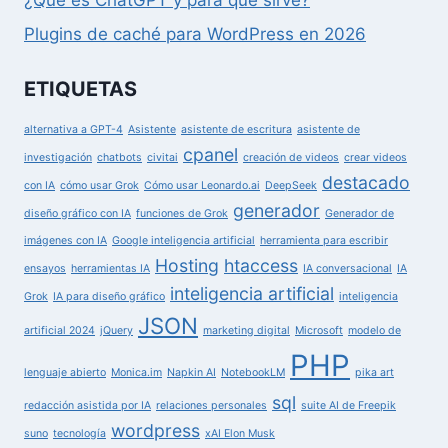
¿Qué es ChatGPT y para qué sirve?
Plugins de caché para WordPress en 2026
ETIQUETAS
alternativa a GPT-4
Asistente
asistente de escritura
asistente de
cpanel
investigación
chatbots
civitai
creación de videos
crear videos
destacado
con IA
cómo usar Grok
Cómo usar Leonardo.ai
DeepSeek
generador
diseño gráfico con IA
funciones de Grok
Generador de
imágenes con IA
Google inteligencia artificial
herramienta para escribir
Hosting
htaccess
ensayos
herramientas IA
IA conversacional
IA
inteligencia artificial
Grok
IA para diseño gráfico
inteligencia
JSON
artificial 2024
jQuery
marketing digital
Microsoft
modelo de
PHP
lenguaje abierto
Monica.im
Napkin AI
NotebookLM
pika art
sql
redacción asistida por IA
relaciones personales
suite AI de Freepik
wordpress
suno
tecnología
xAI Elon Musk