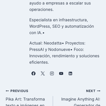
ayudo a empresas a escalar sus
operaciones.
Especialista en infraestructura,
WordPress, SEO y automatización
con IA.•
Actual: Neodatta• Proyectos:
PressAI y Nodonueve• Foco:
Innovación, rendimiento y soluciones
eficientes.
Navegación
PREVIOUS
NEXT
Pika Art: Transforma
Imagine Anything AI:
de
texto e imágenes en
Generador de