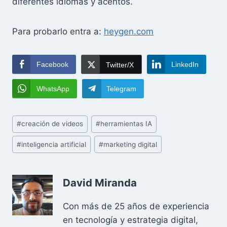
diferentes idiomas y acentos.
Para probarlo entra a:
heygen.com
Facebook
LinkedIn
Twitter/X
WhatsApp
Telegram
Post
#
creación de videos
#
herramientas IA
Tags:
#
inteligencia artificial
#
marketing digital
David Miranda
Con más de 25 años de experiencia
en tecnología y estrategia digital,