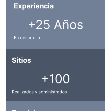
Experiencia
+
+25 Años
2
5
A
En desarrollo
ñ
o
s
Sitios
+
+100
1
0
0
Realizados y administrados