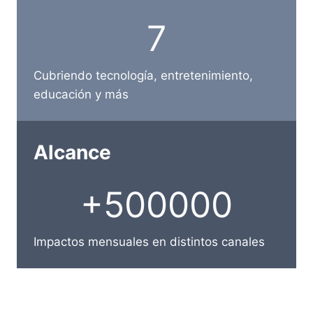
7
7
Cubriendo tecnología, entretenimiento,
educación y más
Alcance
+
+500000
5
0
0
Impactos mensuales en distintos canales
0
0
0