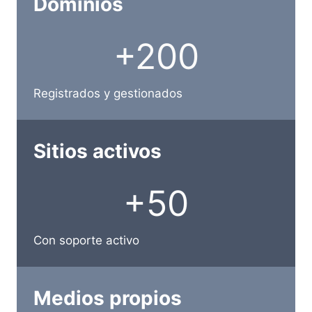
Dominios
+
+200
2
0
0
Registrados y gestionados
Sitios activos
+
+50
5
0
Con soporte activo
Medios propios