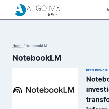
Skip
to
I
content
Home
/
NotebookLM
NotebookLM
INTELIGENCIA 
Notebo
invest
transf