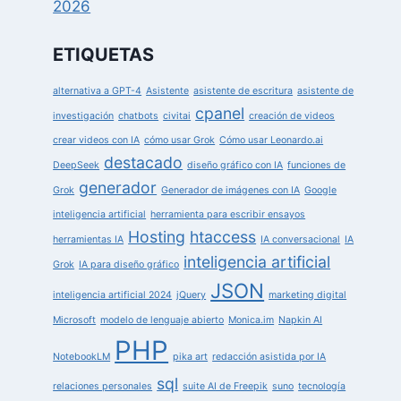
2026
ETIQUETAS
alternativa a GPT-4
Asistente
asistente de escritura
asistente de
cpanel
investigación
chatbots
civitai
creación de videos
crear videos con IA
cómo usar Grok
Cómo usar Leonardo.ai
destacado
DeepSeek
diseño gráfico con IA
funciones de
generador
Grok
Generador de imágenes con IA
Google
inteligencia artificial
herramienta para escribir ensayos
Hosting
htaccess
herramientas IA
IA conversacional
IA
inteligencia artificial
Grok
IA para diseño gráfico
JSON
inteligencia artificial 2024
jQuery
marketing digital
Microsoft
modelo de lenguaje abierto
Monica.im
Napkin AI
PHP
NotebookLM
pika art
redacción asistida por IA
sql
relaciones personales
suite AI de Freepik
suno
tecnología