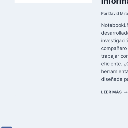
inform
Por
David Mir
NotebookLM 
desarrollad
investigaci
compañero i
trabajar c
eficiente.
herramienta 
diseñada p
NO
LEER MÁS
DE
GO
EL
AS
DE
IN