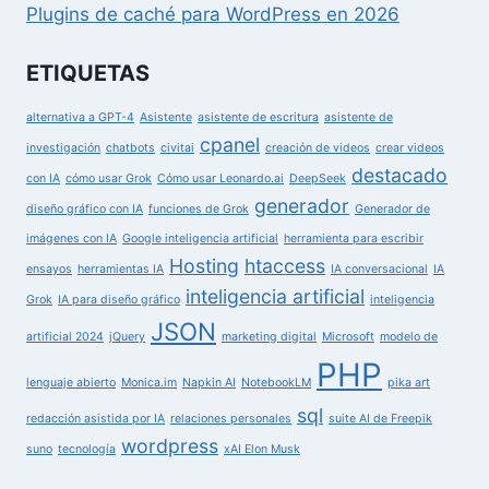
Plugins de caché para WordPress en 2026
ETIQUETAS
alternativa a GPT-4
Asistente
asistente de escritura
asistente de
cpanel
investigación
chatbots
civitai
creación de videos
crear videos
destacado
con IA
cómo usar Grok
Cómo usar Leonardo.ai
DeepSeek
generador
diseño gráfico con IA
funciones de Grok
Generador de
imágenes con IA
Google inteligencia artificial
herramienta para escribir
Hosting
htaccess
ensayos
herramientas IA
IA conversacional
IA
inteligencia artificial
Grok
IA para diseño gráfico
inteligencia
JSON
artificial 2024
jQuery
marketing digital
Microsoft
modelo de
PHP
lenguaje abierto
Monica.im
Napkin AI
NotebookLM
pika art
sql
redacción asistida por IA
relaciones personales
suite AI de Freepik
wordpress
suno
tecnología
xAI Elon Musk