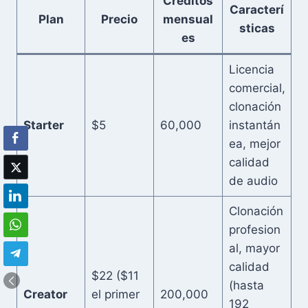
Créditos
Caracterí
Plan
Precio
mensual
sticas
es
Licencia
comercial,
clonación
Starter
$5
60,000
instantán
ea, mejor
calidad
de audio
Clonación
profesion
al, mayor
calidad
$22 ($11
(hasta
Creator
el primer
200,000
192