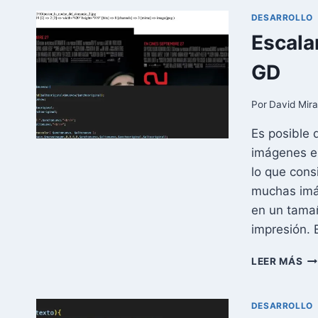
DESARROLLO
Escala
GD
Por
David Mir
Es posible 
imágenes en
lo que con
muchas imá
en un tama
impresión. 
ES
LEER MÁS
Y
RE
IM
DESARROLLO
CO