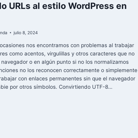
o URLs al estilo WordPress en
P
anda
julio 8, 2024
ocasiones nos encontramos con problemas al trabajar
res como acentos, virgulillas y otros caracteres que no
 navegador o en algún punto si no los normalizamos
unciones no los reconocen correctamente o simplemente
rabajar con enlaces permanentes sin que el navegador
bie por otros símbolos. Convirtiendo UTF-8…
EANDO
LS
TILO
RDPRESS
P