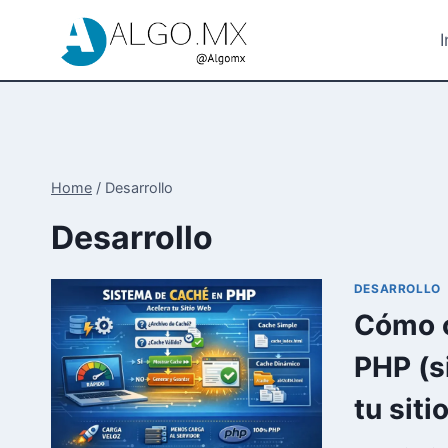
Skip
to
I
content
Home
/
Desarrollo
Desarrollo
DESARROLLO
Cómo c
PHP (s
tu siti