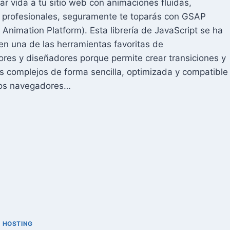
ar vida a tu sitio web con animaciones fluidas,
SO
y profesionales, seguramente te toparás con GSAP
SO
Animation Platform). Esta librería de JavaScript se ha
UÍA
en una de las herramientas favoritas de
TUALIZADA
26)
ores y diseñadores porque permite crear transiciones y
 complejos de forma sencilla, optimizada y compatible
los navegadores…
UÉ
AP
ÓMO
ARLO
RA
EAR
IMACIONES
B
PRESIONANTES?
|
HOSTING