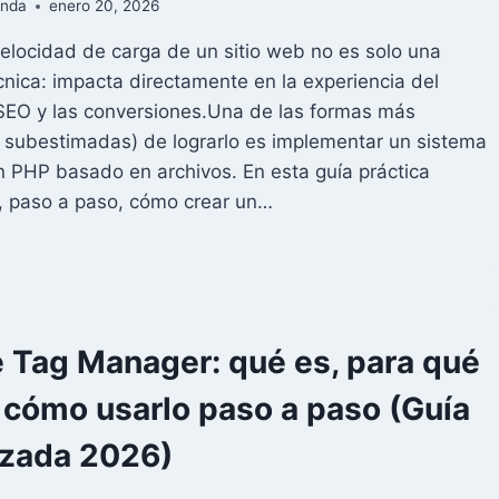
anda
enero 20, 2026
velocidad de carga de un sitio web no es solo una
cnica: impacta directamente en la experiencia del
 SEO y las conversiones.Una de las formas más
y subestimadas) de lograrlo es implementar un sistema
 PHP basado en archivos. En esta guía práctica
, paso a paso, cómo crear un…
ÓMO
EAR
STEMA
 Tag Manager: qué es, para qué
CHÉ
y cómo usarlo paso a paso (Guía
P
IMPLE
izada 2026)
NÁMICO)