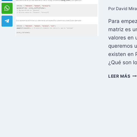
Y
C
Por
David Mir
IN
Para empeza
EN
W
matriz es u
CP
valores en 
queremos ut
existen en 
¿Qué son l
TR
LEER MÁS
CO
AR
EN
PH