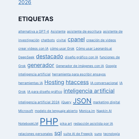
2026
ETIQUETAS
alternativa a GPT-4
Asistente
asistente de escritura
asistente de
cpanel
investigación
chatbots
civitai
creación de videos
crear videos con IA
cómo usar Grok
Cómo usar Leonardo.ai
destacado
DeepSeek
diseño gráfico con IA
funciones de
generador
Grok
Generador de imágenes con IA
Google
inteligencia artificial
herramienta para escribir ensayos
Hosting
htaccess
herramientas IA
IA conversacional
IA
inteligencia artificial
Grok
IA para diseño gráfico
JSON
inteligencia artificial 2024
jQuery
marketing digital
Microsoft
modelo de lenguaje abierto
Monica.im
Napkin AI
PHP
NotebookLM
pika art
redacción asistida por IA
sql
relaciones personales
suite AI de Freepik
suno
tecnología