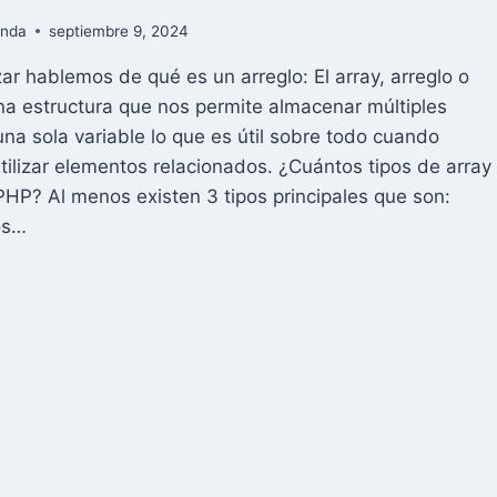
OMO
anda
septiembre 9, 2024
STALARLO
r hablemos de qué es un arreglo: El array, arreglo o
HM
na estructura que nos permite almacenar múltiples
ANEL
una sola variable lo que es útil sobre todo cuando
ilizar elementos relacionados. ¿Cuántos tipos de array
PHP? Al menos existen 3 tipos principales que son:
os…
ABAJANDO
N
REGLOS
P