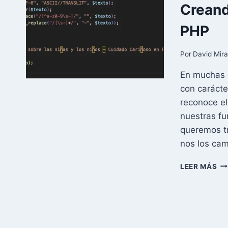
Creand
PH
Y
PHP
GD
Por
David Mir
En muchas 
con carácte
reconoce el
nuestras f
queremos t
nos los cam
CR
LEER MÁS
UR
AL
ES
WO
EN
PH