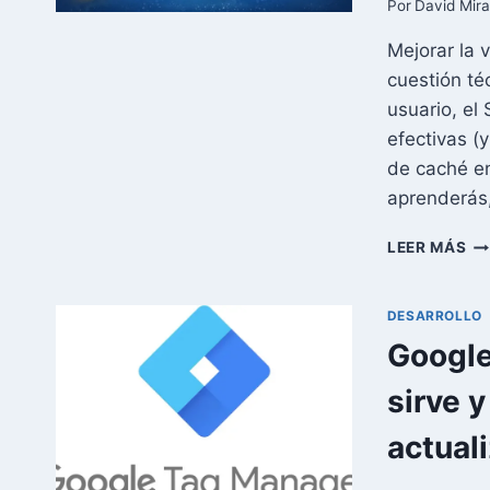
Por
David Mir
Mejorar la 
cuestión té
usuario, el
efectivas (
de caché en
aprenderás
C
LEER MÁS
CR
UN
SI
DESARROLLO
DE
Google
CA
EN
sirve 
PH
(S
actual
Y
DI