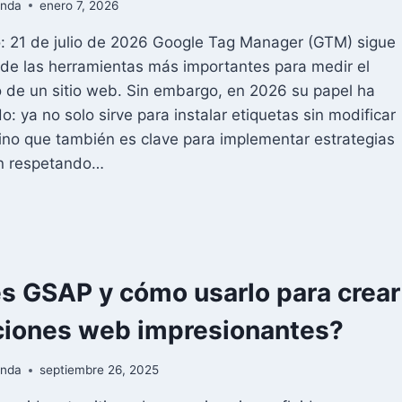
RA
anda
enero 7, 2026
ELERAR
: 21 de julio de 2026 Google Tag Manager (GTM) sigue
TIO
de las herramientas más importantes para medir el
B
 de un sitio web. Sin embargo, en 2026 su papel ha
o: ya no solo sirve para instalar etiquetas sin modificar
sino que también es clave para implementar estrategias
n respetando…
OGLE
G
NAGER:
É
,
s GSAP y cómo usarlo para crear
RA
É
iones web impresionantes?
RVE
ÓMO
anda
septiembre 26, 2025
ARLO