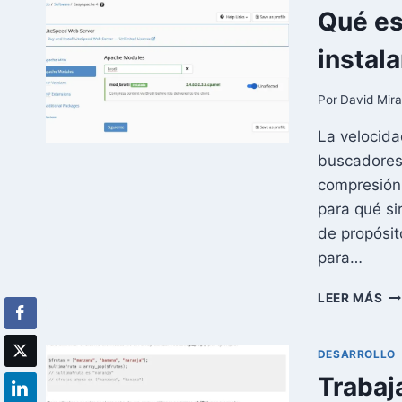
Qué es
instal
Por
David Mir
La velocida
buscadores y
compresión 
para qué si
de propósit
para…
QU
LEER MÁS
ES
BR
PA
DESARROLLO
QU
Trabaj
SI