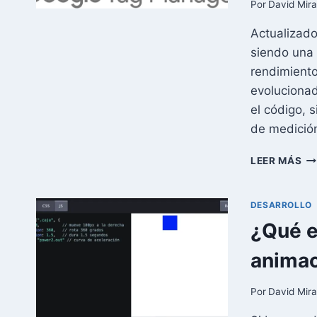
PA
Por
David Mir
AC
Actualizado
TU
SI
siendo una 
WE
rendimiento
evolucionad
el código, 
de medició
GO
LEER MÁS
TA
MA
QU
DESARROLLO
ES
¿Qué e
PA
QU
animac
SI
Y
C
Por
David Mir
US