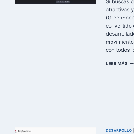
Si buscas d
PA
A
atractivas 
PA
(GreenSock 
(G
convertido 
AC
20
desarrollad
movimientos
con todos 
¿Q
LEER MÁS
ES
GS
Y
C
US
PA
CR
AN
WE
IM
DESARROLLO