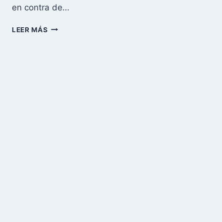
en contra de…
BLOQUEANDO
LEER MÁS
BOTS
Y
SPIDERS
PARA
REDUCIR
CONSUMO
DE
ANCHO
DE
BANDA