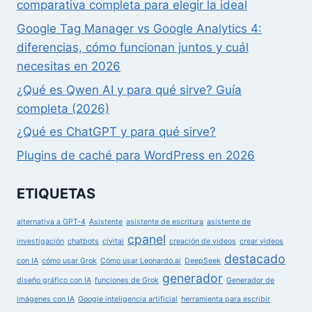
comparativa completa para elegir la ideal
Google Tag Manager vs Google Analytics 4:
diferencias, cómo funcionan juntos y cuál
necesitas en 2026
¿Qué es Qwen AI y para qué sirve? Guía
completa (2026)
¿Qué es ChatGPT y para qué sirve?
Plugins de caché para WordPress en 2026
ETIQUETAS
alternativa a GPT-4
Asistente
asistente de escritura
asistente de
cpanel
investigación
chatbots
civitai
creación de videos
crear videos
destacado
con IA
cómo usar Grok
Cómo usar Leonardo.ai
DeepSeek
generador
diseño gráfico con IA
funciones de Grok
Generador de
imágenes con IA
Google inteligencia artificial
herramienta para escribir