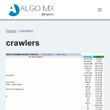
Skip
to
content
Home
/
crawlers
crawlers