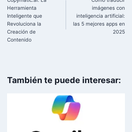
Copymatic.ai: La
Cómo traducir
de
Herramienta
imágenes con
entradas
Inteligente que
inteligencia artificial:
Revoluciona la
las 5 mejores apps en
Creación de
2025
Contenido
También te puede interesar: