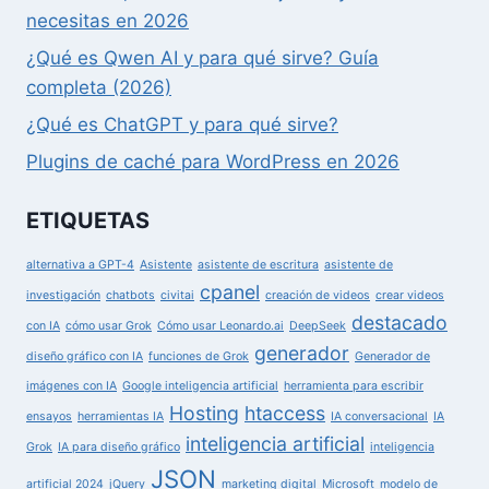
necesitas en 2026
¿Qué es Qwen AI y para qué sirve? Guía
completa (2026)
¿Qué es ChatGPT y para qué sirve?
Plugins de caché para WordPress en 2026
ETIQUETAS
alternativa a GPT-4
Asistente
asistente de escritura
asistente de
cpanel
investigación
chatbots
civitai
creación de videos
crear videos
destacado
con IA
cómo usar Grok
Cómo usar Leonardo.ai
DeepSeek
generador
diseño gráfico con IA
funciones de Grok
Generador de
imágenes con IA
Google inteligencia artificial
herramienta para escribir
Hosting
htaccess
ensayos
herramientas IA
IA conversacional
IA
inteligencia artificial
Grok
IA para diseño gráfico
inteligencia
JSON
artificial 2024
jQuery
marketing digital
Microsoft
modelo de