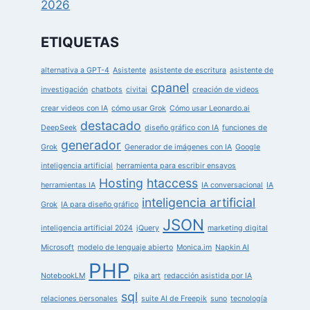
2026
ETIQUETAS
alternativa a GPT-4
Asistente
asistente de escritura
asistente de
cpanel
investigación
chatbots
civitai
creación de videos
crear videos con IA
cómo usar Grok
Cómo usar Leonardo.ai
destacado
DeepSeek
diseño gráfico con IA
funciones de
generador
Grok
Generador de imágenes con IA
Google
inteligencia artificial
herramienta para escribir ensayos
Hosting
htaccess
herramientas IA
IA conversacional
IA
inteligencia artificial
Grok
IA para diseño gráfico
JSON
inteligencia artificial 2024
jQuery
marketing digital
Microsoft
modelo de lenguaje abierto
Monica.im
Napkin AI
PHP
NotebookLM
pika art
redacción asistida por IA
sql
relaciones personales
suite AI de Freepik
suno
tecnología