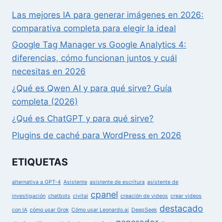
Las mejores IA para generar imágenes en 2026:
comparativa completa para elegir la ideal
Google Tag Manager vs Google Analytics 4:
diferencias, cómo funcionan juntos y cuál
necesitas en 2026
¿Qué es Qwen AI y para qué sirve? Guía
completa (2026)
¿Qué es ChatGPT y para qué sirve?
Plugins de caché para WordPress en 2026
ETIQUETAS
alternativa a GPT-4
Asistente
asistente de escritura
asistente de
cpanel
investigación
chatbots
civitai
creación de videos
crear videos
destacado
con IA
cómo usar Grok
Cómo usar Leonardo.ai
DeepSeek