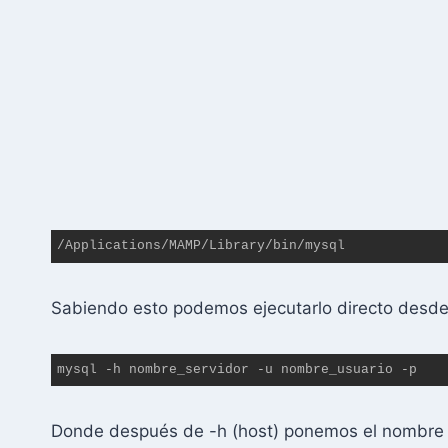
/Applications/MAMP/Library/bin/mysql
Sabiendo esto podemos ejecutarlo directo desde l
mysql -h nombre_servidor -u nombre_usuario -p
Donde después de -h (host) ponemos el nombre 