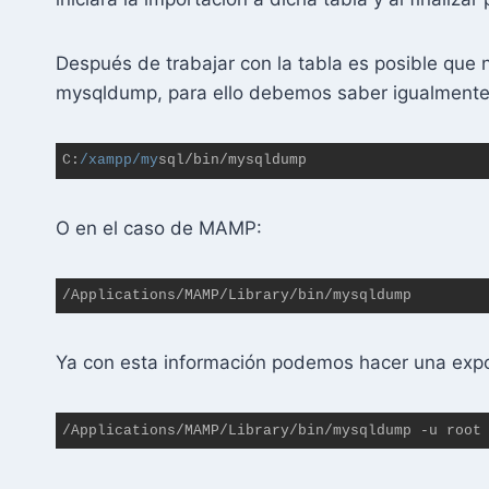
Después de trabajar con la tabla es posible que 
mysqldump, para ello debemos saber igualmente
C:
/xampp/my
sql/bin/mysqldump
Lenguaje 
del 
O en el caso de MAMP:
código:
JavaScript
(
javascript
)
/Applications/MAMP/Library/bin/mysqldump
Ya con esta información podemos hacer una expor
/Applications/MAMP/Library/bin/mysqldump -u root