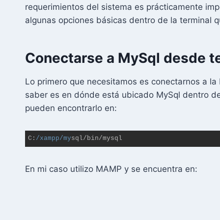
requerimientos del sistema es prácticamente impo
algunas opciones básicas dentro de la terminal q
Conectarse a MySql desde t
Lo primero que necesitamos es conectarnos a la 
saber es en dónde está ubicado MySql dentro de
pueden encontrarlo en:
C:
/xampp/my
sql/bin/mysql
Lenguaje 
del 
En mi caso utilizo MAMP y se encuentra en:
código:
JavaScript
(
javascript
)