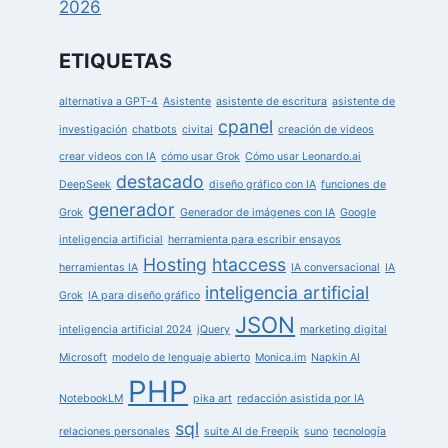
2026
ETIQUETAS
alternativa a GPT-4
Asistente
asistente de escritura
asistente de
cpanel
investigación
chatbots
civitai
creación de videos
crear videos con IA
cómo usar Grok
Cómo usar Leonardo.ai
destacado
DeepSeek
diseño gráfico con IA
funciones de
generador
Grok
Generador de imágenes con IA
Google
inteligencia artificial
herramienta para escribir ensayos
Hosting
htaccess
herramientas IA
IA conversacional
IA
inteligencia artificial
Grok
IA para diseño gráfico
JSON
inteligencia artificial 2024
jQuery
marketing digital
Microsoft
modelo de lenguaje abierto
Monica.im
Napkin AI
PHP
NotebookLM
pika art
redacción asistida por IA
sql
relaciones personales
suite AI de Freepik
suno
tecnología