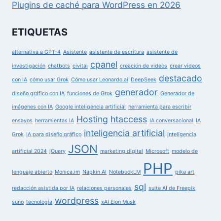
Plugins de caché para WordPress en 2026
ETIQUETAS
alternativa a GPT-4
Asistente
asistente de escritura
asistente de
cpanel
investigación
chatbots
civitai
creación de videos
crear videos
destacado
con IA
cómo usar Grok
Cómo usar Leonardo.ai
DeepSeek
generador
diseño gráfico con IA
funciones de Grok
Generador de
imágenes con IA
Google inteligencia artificial
herramienta para escribir
Hosting
htaccess
ensayos
herramientas IA
IA conversacional
IA
inteligencia artificial
Grok
IA para diseño gráfico
inteligencia
JSON
artificial 2024
jQuery
marketing digital
Microsoft
modelo de
PHP
lenguaje abierto
Monica.im
Napkin AI
NotebookLM
pika art
sql
redacción asistida por IA
relaciones personales
suite AI de Freepik
wordpress
suno
tecnología
xAI Elon Musk